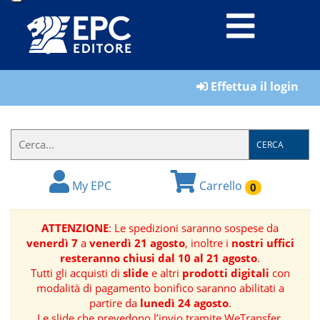
LIBRI
Effettua il login
MATERIALI
PER
IL
CERCA
FORMATORE
My EPC
Carrello
0
E-
BOOK
ATTENZIONE
: Le spedizioni saranno sospese da
venerdì 7
a
venerdì 21 agosto
, inoltre i
nostri uffici
RIVISTE
resteranno chiusi dal 10 al 21 agosto
.
Tutti gli acquisti di
slide
e altri
prodotti digitali
con
MANUALISTICA
modalità di pagamento bonifico saranno abilitati a
partire da
lunedì 24 agosto
.
SOFTWARE
Le slide che prevedono l’invio tramite WeTransfer,