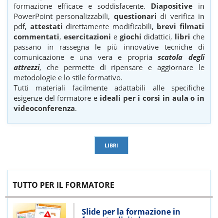
formazione efficace e soddisfacente.
Diapositive
in
PowerPoint personalizzabili,
questionari
di verifica in
pdf,
attestati
direttamente modificabili,
brevi filmati
commentati
,
esercitazioni
e
giochi
didattici,
libri
che
passano in rassegna le più innovative tecniche di
comunicazione e una vera e propria
scatola degli
attrezzi
, che permette di ripensare e aggiornare le
metodologie e lo stile formativo.
Tutti materiali facilmente adattabili alle specifiche
esigenze del formatore e
ideali per i corsi in aula o in
videoconferenza
.
LIBRI
TUTTO PER IL FORMATORE
Slide per la formazione in