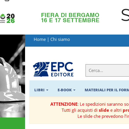
LIBRI
MATERIALI
Home
|
Chi siamo
PER
IL
FORMATORE
E-
BOOK
LIBRI
E-BOOK
MATERIALI PER IL FO
RIVISTE
ATTENZIONE
: Le spedizioni saranno s
Tutti gli acquisti di
slide
e altri
pro
MANUALISTICA
Le slide che prevedono l’i
SOFTWARE