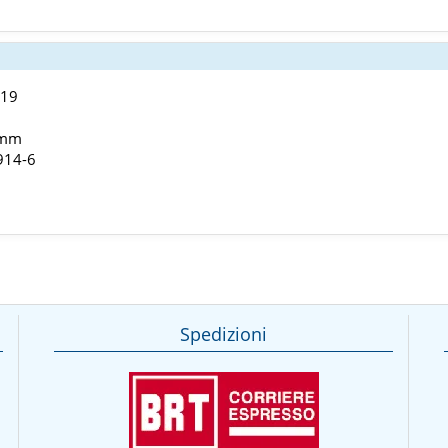
019
 mm
914-6
Spedizioni