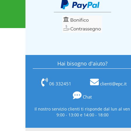
Hai bisogno d'aiuto?
06 332451
clienti@epc.it
Chat
Il nostro servizio clienti ti risponde dal lun al ven
9:00 - 13:00 e 14:00 - 18:00