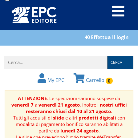
LIBRI
Effettua il login
MATERIALI
PER
IL
CERCA
FORMATORE
My EPC
Carrello
0
E-
BOOK
ATTENZIONE
: Le spedizioni saranno sospese da
venerdì 7
a
venerdì 21 agosto
, inoltre i
nostri uffici
RIVISTE
resteranno chiusi dal 10 al 21 agosto
.
Tutti gli acquisti di
slide
e altri
prodotti digitali
con
MANUALISTICA
modalità di pagamento bonifico saranno abilitati a
partire da
lunedì 24 agosto
.
SOFTWARE
Le slide che prevedono l’invio tramite WeTransfer,