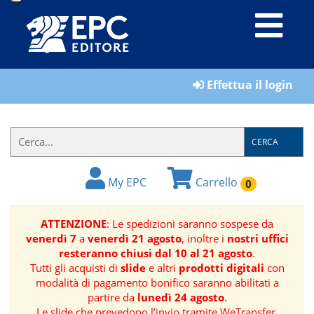
LIBRI
Effettua il login
MATERIALI
PER
IL
CERCA
FORMATORE
My EPC
Carrello
0
E-
BOOK
ATTENZIONE
: Le spedizioni saranno sospese da
venerdì 7
a
venerdì 21 agosto
, inoltre i
nostri uffici
RIVISTE
resteranno chiusi dal 10 al 21 agosto
.
Tutti gli acquisti di
slide
e altri
prodotti digitali
con
MANUALISTICA
modalità di pagamento bonifico saranno abilitati a
partire da
lunedì 24 agosto
.
SOFTWARE
Le slide che prevedono l’invio tramite WeTransfer,