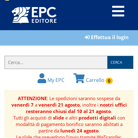
LIBRI
Effettua il login
MATERIALI
PER
IL
CERCA
FORMATORE
My EPC
Carrello
0
E-
BOOK
ATTENZIONE
: Le spedizioni saranno sospese da
venerdì 7
a
venerdì 21 agosto
, inoltre i
nostri uffici
RIVISTE
resteranno chiusi dal 10 al 21 agosto
.
Tutti gli acquisti di
slide
e altri
prodotti digitali
con
MANUALISTICA
modalità di pagamento bonifico saranno abilitati a
partire da
lunedì 24 agosto
.
SOFTWARE
Le slide che prevedono l’invio tramite WeTransfer,