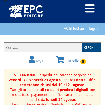
LIBRI
Effettua il login
MATERIALI
PER
IL
CERCA
FORMATORE
My EPC
Carrello
0
E-
BOOK
ATTENZIONE
: Le spedizioni saranno sospese da
venerdì 7
a
venerdì 21 agosto
, inoltre i
nostri uffici
RIVISTE
resteranno chiusi dal 10 al 21 agosto
.
Tutti gli acquisti di
slide
e altri
prodotti digitali
con
MANUALISTICA
modalità di pagamento bonifico saranno abilitati a
partire da
lunedì 24 agosto
.
SOFTWARE
Le slide che prevedono l’invio tramite WeTransfer,