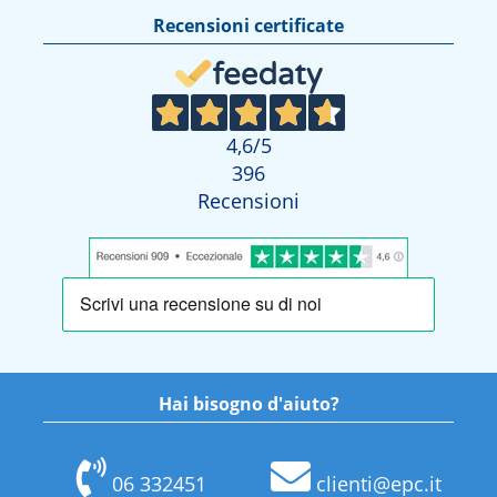
Recensioni certificate
4,6
/5
396
Recensioni
Hai bisogno d'aiuto?
06 332451
clienti@epc.it