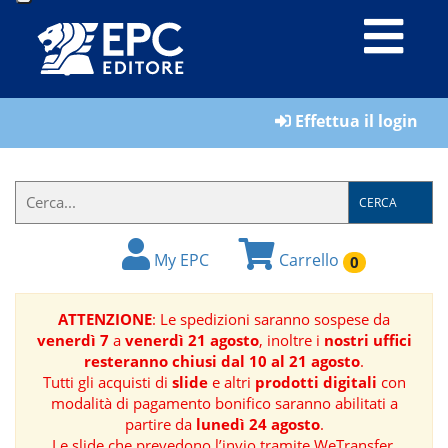
LIBRI
Effettua il login
MATERIALI
PER
IL
CERCA
FORMATORE
My EPC
Carrello
0
E-
BOOK
ATTENZIONE
: Le spedizioni saranno sospese da
venerdì 7
a
venerdì 21 agosto
, inoltre i
nostri uffici
RIVISTE
resteranno chiusi dal 10 al 21 agosto
.
Tutti gli acquisti di
slide
e altri
prodotti digitali
con
MANUALISTICA
modalità di pagamento bonifico saranno abilitati a
partire da
lunedì 24 agosto
.
SOFTWARE
Le slide che prevedono l’invio tramite WeTransfer,