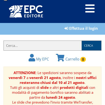
LIBRI
Effettua il login
MATERIALI
PER
IL
CERCA
FORMATORE
My EPC
Carrello
0
E-
BOOK
ATTENZIONE
: Le spedizioni saranno sospese da
venerdì 7
a
venerdì 21 agosto
, inoltre i
nostri uffici
RIVISTE
resteranno chiusi dal 10 al 21 agosto
.
Tutti gli acquisti di
slide
e altri
prodotti digitali
con
MANUALISTICA
modalità di pagamento bonifico saranno abilitati a
partire da
lunedì 24 agosto
.
Le slide che prevedono l’invio tramite WeTransfer,
SOFTWARE