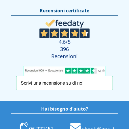
Recensioni certificate
4,6
/5
396
Recensioni
Hai bisogno d'aiuto?
06 332451
clienti@epc.it