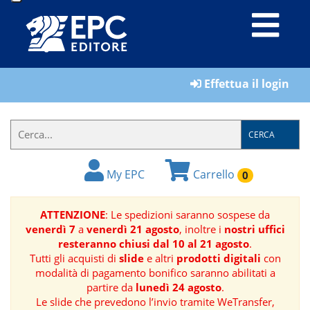
LIBRI
Effettua il login
MATERIALI
PER
IL
CERCA
FORMATORE
My EPC
Carrello
0
E-
BOOK
ATTENZIONE
: Le spedizioni saranno sospese da
venerdì 7
a
venerdì 21 agosto
, inoltre i
nostri uffici
RIVISTE
resteranno chiusi dal 10 al 21 agosto
.
Tutti gli acquisti di
slide
e altri
prodotti digitali
con
MANUALISTICA
modalità di pagamento bonifico saranno abilitati a
partire da
lunedì 24 agosto
.
Le slide che prevedono l’invio tramite WeTransfer,
SOFTWARE