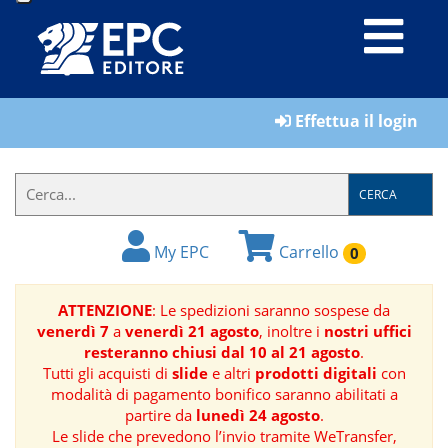
LIBRI
Effettua il login
MATERIALI
PER
IL
CERCA
FORMATORE
My EPC
Carrello
0
E-
BOOK
ATTENZIONE
: Le spedizioni saranno sospese da
venerdì 7
a
venerdì 21 agosto
, inoltre i
nostri uffici
RIVISTE
resteranno chiusi dal 10 al 21 agosto
.
Tutti gli acquisti di
slide
e altri
prodotti digitali
con
MANUALISTICA
modalità di pagamento bonifico saranno abilitati a
partire da
lunedì 24 agosto
.
Le slide che prevedono l’invio tramite WeTransfer,
SOFTWARE