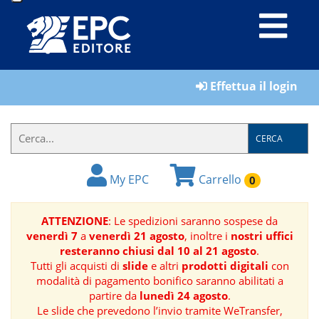
LIBRI
Effettua il login
MATERIALI
PER
IL
CERCA
FORMATORE
My EPC
Carrello
0
E-
BOOK
ATTENZIONE
: Le spedizioni saranno sospese da
venerdì 7
a
venerdì 21 agosto
, inoltre i
nostri uffici
RIVISTE
resteranno chiusi dal 10 al 21 agosto
.
Tutti gli acquisti di
slide
e altri
prodotti digitali
con
MANUALISTICA
modalità di pagamento bonifico saranno abilitati a
partire da
lunedì 24 agosto
.
Le slide che prevedono l’invio tramite WeTransfer,
SOFTWARE