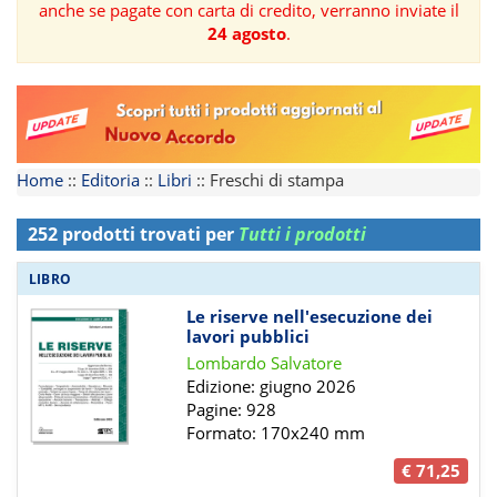
anche se pagate con carta di credito, verranno inviate il
24 agosto
.
FORMAZIONE
AREE
TEMATICHE
Home
::
Editoria
::
Libri
::
Freschi di stampa
252 prodotti trovati per
Tutti i prodotti
LIBRO
Le riserve nell'esecuzione dei
lavori pubblici
Lombardo Salvatore
Edizione: giugno 2026
Pagine: 928
Formato: 170x240 mm
€ 71,25