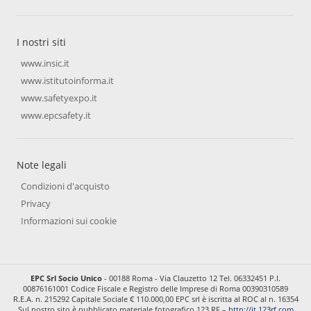
I nostri siti
www.insic.it
www.istitutoinforma.it
www.safetyexpo.it
www.epcsafety.it
Note legali
Condizioni d'acquisto
Privacy
Informazioni sui cookie
EPC Srl Socio Unico
- 00188 Roma - Via Clauzetto 12 Tel. 06332451 P.I.
00876161001 Codice Fiscale e Registro delle Imprese di Roma 00390310589
R.E.A. n. 215292 Capitale Sociale € 110.000,00 EPC srl è iscritta al ROC al n. 16354
Sul nostro sito è pubblicato materiale fotografico 123 RF –
http://it.123rf.com