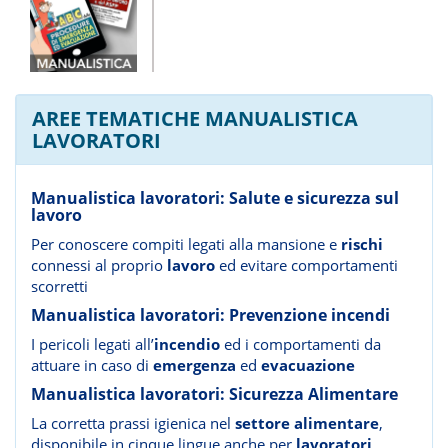
AREE TEMATICHE MANUALISTICA
LAVORATORI
Manualistica lavoratori: Salute e sicurezza sul
lavoro
Per conoscere compiti legati alla mansione e
rischi
connessi al proprio
lavoro
ed evitare comportamenti
scorretti
Manualistica lavoratori: Prevenzione incendi
I pericoli legati all’
incendio
ed i comportamenti da
attuare in caso di
emergenza
ed
evacuazione
Manualistica lavoratori: Sicurezza Alimentare
La corretta prassi igienica nel
settore alimentare
,
disponibile in cinque lingue anche per
lavoratori