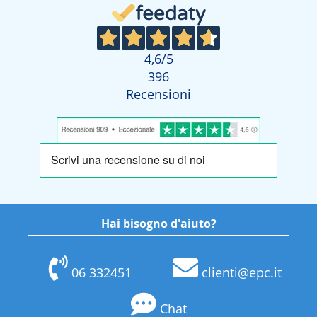
4,6
/5
396
Recensioni
Hai bisogno d'aiuto?
06 332451
clienti@epc.it
Chat