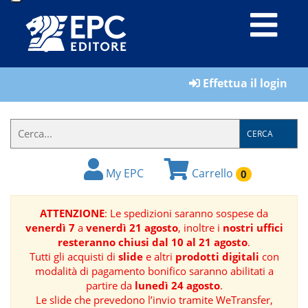
LIBRI
Effettua il login
MATERIALI
PER
IL
CERCA
FORMATORE
My EPC
Carrello
0
E-
BOOK
ATTENZIONE
: Le spedizioni saranno sospese da
venerdì 7
a
venerdì 21 agosto
, inoltre i
nostri uffici
RIVISTE
resteranno chiusi dal 10 al 21 agosto
.
Tutti gli acquisti di
slide
e altri
prodotti digitali
con
MANUALISTICA
modalità di pagamento bonifico saranno abilitati a
partire da
lunedì 24 agosto
.
Le slide che prevedono l’invio tramite WeTransfer,
SOFTWARE