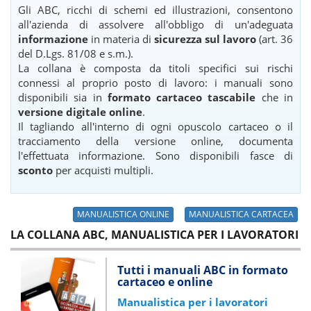
Gli ABC, ricchi di schemi ed illustrazioni, consentono
all'azienda di assolvere all'obbligo di un'adeguata
informazione
in materia di
sicurezza sul lavoro
(art. 36
del D.Lgs. 81/08 e s.m.).
La collana è composta da titoli specifici sui rischi
connessi al proprio posto di lavoro: i manuali sono
disponibili sia in
formato cartaceo tascabile
che in
versione digitale online
.
Il tagliando all'interno di ogni opuscolo cartaceo o il
tracciamento della versione online, documenta
l'effettuata informazione. Sono disponibili fasce di
sconto
per acquisti multipli.
MANUALISTICA ONLINE
MANUALISTICA CARTACEA
LA COLLANA ABC, MANUALISTICA PER I LAVORATORI
Tutti i manuali ABC in formato
cartaceo e online
Manualistica per i lavoratori