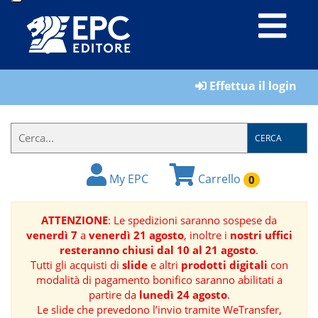
LIBRI
Effettua il login
MATERIALI
PER
IL
CERCA
FORMATORE
My EPC
Carrello
0
E-
BOOK
ATTENZIONE
: Le spedizioni saranno sospese da
venerdì 7
a
venerdì 21 agosto
, inoltre i
nostri uffici
RIVISTE
resteranno chiusi dal 10 al 21 agosto
.
Tutti gli acquisti di
slide
e altri
prodotti digitali
con
MANUALISTICA
modalità di pagamento bonifico saranno abilitati a
partire da
lunedì 24 agosto
.
Le slide che prevedono l’invio tramite WeTransfer,
SOFTWARE