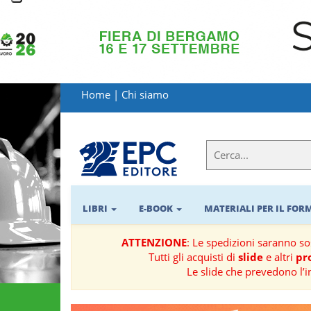
LIBRI
MATERIALI
Home
|
Chi siamo
PER
IL
FORMATORE
E-
BOOK
LIBRI
E-BOOK
MATERIALI PER IL FO
RIVISTE
ATTENZIONE
: Le spedizioni saranno s
Tutti gli acquisti di
slide
e altri
pro
MANUALISTICA
Le slide che prevedono l’i
SOFTWARE