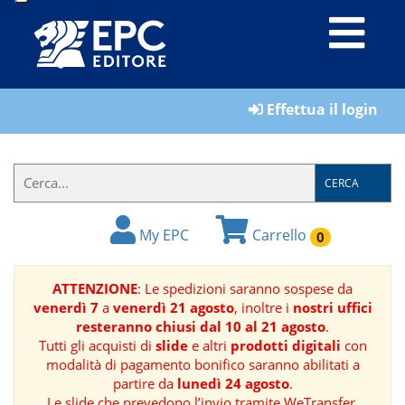
LIBRI
Effettua il login
MATERIALI
PER
IL
CERCA
FORMATORE
My EPC
Carrello
0
E-
BOOK
ATTENZIONE
: Le spedizioni saranno sospese da
venerdì 7
a
venerdì 21 agosto
, inoltre i
nostri uffici
RIVISTE
resteranno chiusi dal 10 al 21 agosto
.
Tutti gli acquisti di
slide
e altri
prodotti digitali
con
MANUALISTICA
modalità di pagamento bonifico saranno abilitati a
partire da
lunedì 24 agosto
.
SOFTWARE
Le slide che prevedono l’invio tramite WeTransfer,