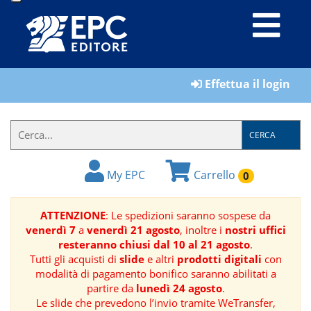
LIBRI
Effettua il login
MATERIALI
PER
IL
CERCA
FORMATORE
My EPC
Carrello
0
E-
BOOK
ATTENZIONE
: Le spedizioni saranno sospese da
venerdì 7
a
venerdì 21 agosto
, inoltre i
nostri uffici
RIVISTE
resteranno chiusi dal 10 al 21 agosto
.
Tutti gli acquisti di
slide
e altri
prodotti digitali
con
MANUALISTICA
modalità di pagamento bonifico saranno abilitati a
partire da
lunedì 24 agosto
.
Le slide che prevedono l’invio tramite WeTransfer,
SOFTWARE