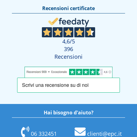
Recensioni certificate
4,6
/5
396
Recensioni
Hai bisogno d'aiuto?
06 332451
clienti@epc.it