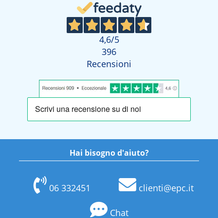
4,6
/5
396
Recensioni
Hai bisogno d'aiuto?
06 332451
clienti@epc.it
Chat