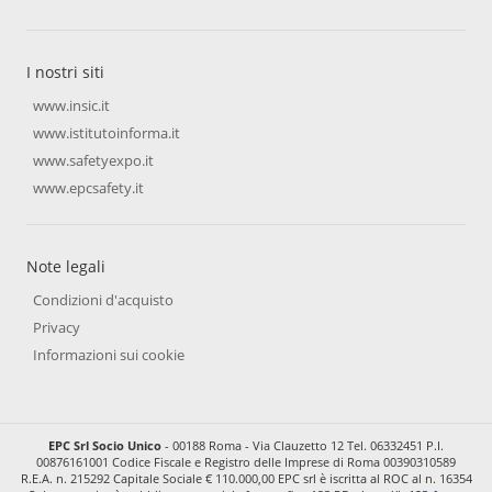
I nostri siti
www.insic.it
www.istitutoinforma.it
www.safetyexpo.it
www.epcsafety.it
Note legali
Condizioni d'acquisto
Privacy
Informazioni sui cookie
EPC Srl Socio Unico
- 00188 Roma - Via Clauzetto 12 Tel. 06332451 P.I.
00876161001 Codice Fiscale e Registro delle Imprese di Roma 00390310589
R.E.A. n. 215292 Capitale Sociale € 110.000,00 EPC srl è iscritta al ROC al n. 16354