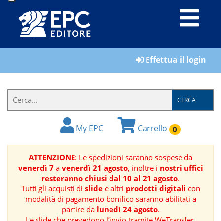
LIBRI
Effettua il login
MATERIALI
PER
IL
CERCA
FORMATORE
My EPC
Carrello
0
E-
BOOK
ATTENZIONE
: Le spedizioni saranno sospese da
venerdì 7
a
venerdì 21 agosto
, inoltre i
nostri uffici
RIVISTE
resteranno chiusi dal 10 al 21 agosto
.
Tutti gli acquisti di
slide
e altri
prodotti digitali
con
MANUALISTICA
modalità di pagamento bonifico saranno abilitati a
partire da
lunedì 24 agosto
.
SOFTWARE
Le slide che prevedono l’invio tramite WeTransfer,