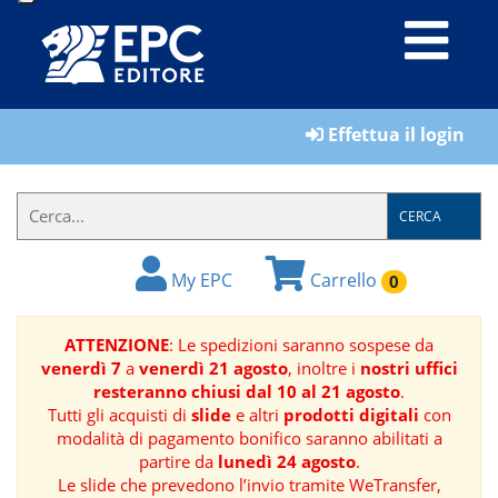
LIBRI
Effettua il login
MATERIALI
PER
IL
CERCA
FORMATORE
My EPC
Carrello
0
E-
BOOK
ATTENZIONE
: Le spedizioni saranno sospese da
venerdì 7
a
venerdì 21 agosto
, inoltre i
nostri uffici
RIVISTE
resteranno chiusi dal 10 al 21 agosto
.
Tutti gli acquisti di
slide
e altri
prodotti digitali
con
MANUALISTICA
modalità di pagamento bonifico saranno abilitati a
partire da
lunedì 24 agosto
.
Le slide che prevedono l’invio tramite WeTransfer,
SOFTWARE