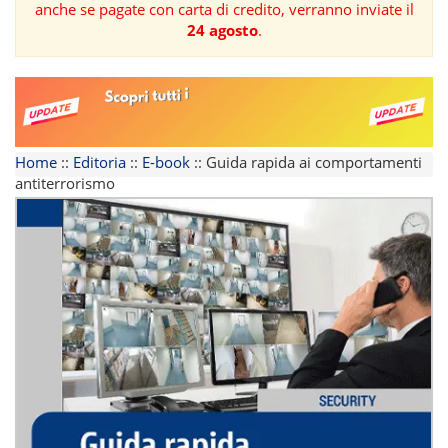
anche se pagate con carta di credito, verranno inviate il
24 agosto
.
FORMAZIONE
AREE
TEMATICHE
Home
::
Editoria
::
E-book
::
Guida rapida ai comportamenti
antiterrorismo