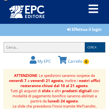
LIBRI
Effettua il login
MATERIALI
PER
IL
CERCA
FORMATORE
My EPC
Carrello
0
E-
BOOK
ATTENZIONE
: Le spedizioni saranno sospese da
venerdì 7
a
venerdì 21 agosto
, inoltre i
nostri uffici
RIVISTE
resteranno chiusi dal 10 al 21 agosto
.
Tutti gli acquisti di
slide
e altri
prodotti digitali
con
MANUALISTICA
modalità di pagamento bonifico saranno abilitati a
partire da
lunedì 24 agosto
.
Le slide che prevedono l’invio tramite WeTransfer,
SOFTWARE