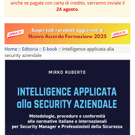
anche se pagate con carta di credito, verranno inviate il
24 agosto
.
FORMAZIONE
AREE
TEMATICHE
Home
::
Editoria
::
E-book
::
Intelligence applicata alla
security aziendale