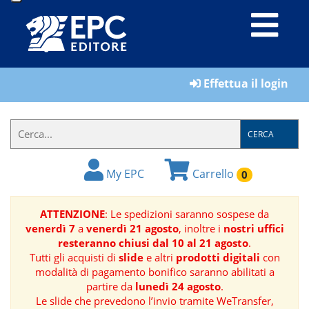
LIBRI
Effettua il login
MATERIALI
PER
IL
CERCA
FORMATORE
My EPC
Carrello
0
E-
BOOK
ATTENZIONE
: Le spedizioni saranno sospese da
venerdì 7
a
venerdì 21 agosto
, inoltre i
nostri uffici
RIVISTE
resteranno chiusi dal 10 al 21 agosto
.
Tutti gli acquisti di
slide
e altri
prodotti digitali
con
MANUALISTICA
modalità di pagamento bonifico saranno abilitati a
partire da
lunedì 24 agosto
.
Le slide che prevedono l’invio tramite WeTransfer,
SOFTWARE