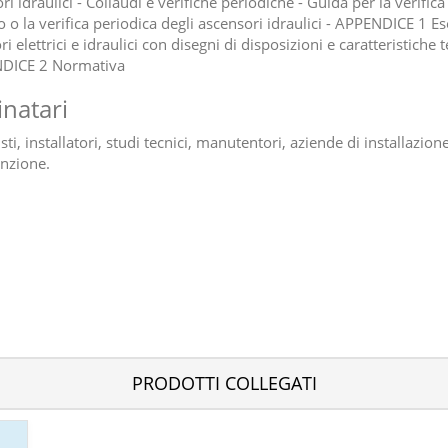
i idraulici - Collaudi e verifiche periodiche - Guida per la verifica
o o la verifica periodica degli ascensori idraulici - APPENDICE 1 E
i elettrici e idraulici con disegni di disposizioni e caratteristiche 
NDICE 2 Normativa
inatari
sti, installatori, studi tecnici, manutentori, aziende di installazion
nzione.
PRODOTTI COLLEGATI