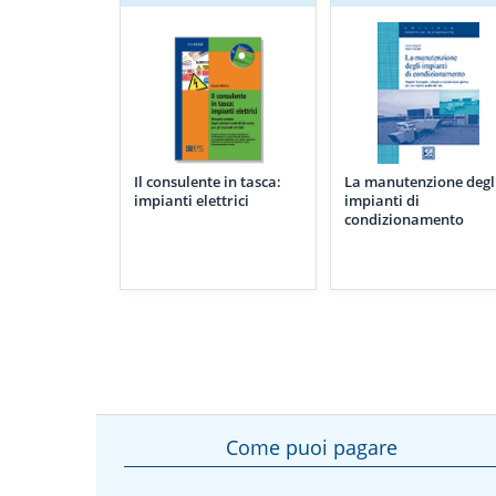
Il consulente in tasca:
La manutenzione degl
impianti elettrici
impianti di
condizionamento
Come puoi pagare