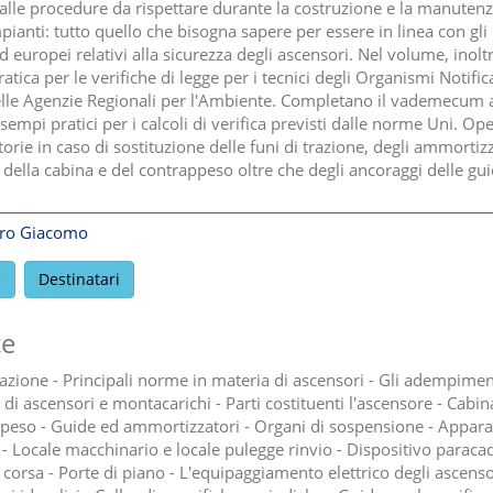
 alle procedure da rispettare durante la costruzione e la manuten
pianti: tutto quello che bisogna sapere per essere in linea con gli
 europei relativi alla sicurezza degli ascensori. Nel volume, inolt
atica per le verifiche di legge per i tecnici degli Organismi Notifica
elle Agenzie Regionali per l'Ambiente. Completano il vademecum
sempi pratici per i calcoli di verifica previsti dalle norme Uni. Op
orie in caso di sostituzione delle funi di trazione, degli ammortizz
 della cabina e del contrappeso oltre che degli ancoraggi delle gui
ero Giacomo
e
Destinatari
ce
azione - Principali norme in materia di ascensori - Gli adempimen
di ascensori e montacarichi - Parti costituenti l'ascensore - Cabin
peso - Guide ed ammortizzatori - Organi di sospensione - Appara
- Locale macchinario e locale pulegge rinvio - Dispositivo paracad
 corsa - Porte di piano - L'equipaggiamento elettrico degli ascenso