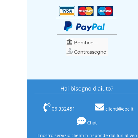
Hai bisogno d'aiuto?
06 332451
clienti@epc.it
Chat
Il nostro servizio clienti ti risponde dal lun al ven