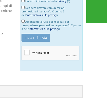
 di
Ho letto informativa sulla
privacy
(*)
sempi di
Desidero ricevere comunicazioni
tecniche
promozionali (paragrafo C punto 2
dell'
informativa sulla privacy
)
Acconsento all’uso dei miei dati per
un’esperienza personalizzata (paragrafo C punto
3 dell'
informativa sulla privacy
)
e e