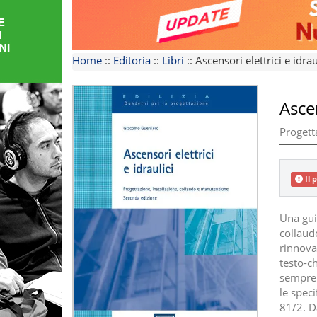
FORMAZIONE
AREE
Home
::
Editoria
::
Libri
::
Ascensori elettrici e idrau
TEMATICHE
Ascen
Progett
Il 
Una guid
collaud
rinnovat
testo-ch
sempre l
le spec
81/2. D