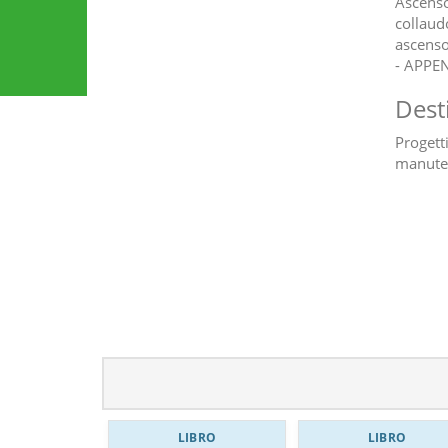
Ascensor
collaud
ascensor
- APPE
Dest
Progetti
manute
LIBRO
LIBRO