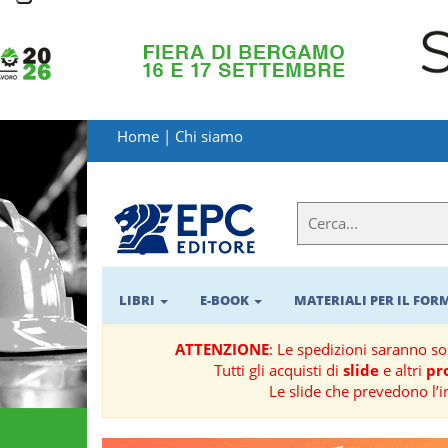
LIBRI
MATERIALI
Home
|
Chi siamo
PER
IL
FORMATORE
E-
BOOK
LIBRI
E-BOOK
MATERIALI PER IL FO
RIVISTE
ATTENZIONE
: Le spedizioni saranno s
Tutti gli acquisti di
slide
e altri
pro
MANUALISTICA
Le slide che prevedono l’i
SOFTWARE