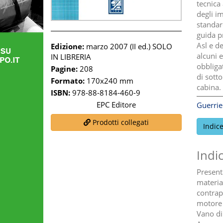
tecnica
degli im
standard
guida pr
Asl e d
Edizione:
marzo 2007 (II ed.) SOLO
alcuni e
IN LIBRERIA
obbligat
Pagine:
208
di sotto
Formato:
170x240 mm
cabina.
ISBN:
978-88-8184-460-9
EPC Editore
Guerri
Prodotti collegati
Indic
Indi
Present
materia 
contrap
motore 
Vano di