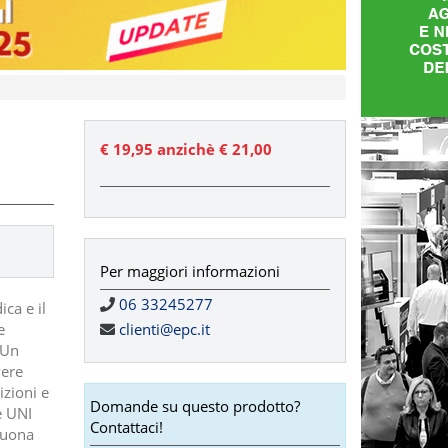
€ 19,95
anzichè € 21,00
Per maggiori informazioni
06 33245277
ca e il
e
clienti@epc.it
 Un
vere
izioni e
Domande su questo prodotto?
e UNI
Contattaci!
buona