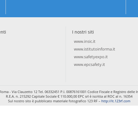
enti
I nostri siti
www.insic.it
www.istitutoinforma.it
www.safetyexpo.it
www.epcsafety.it
Roma - Via Clauzetto 12 Tel. 06332451 P.I. 00876161001 Codice Fiscale e Registro dell
R.E.A. n. 215292 Capitale Sociale € 110.000,00 EPC srl è iscritta al ROC al n. 16354
Sul nostro sito è pubblicato materiale fotografico 123 RF –
http://it.123rf.com