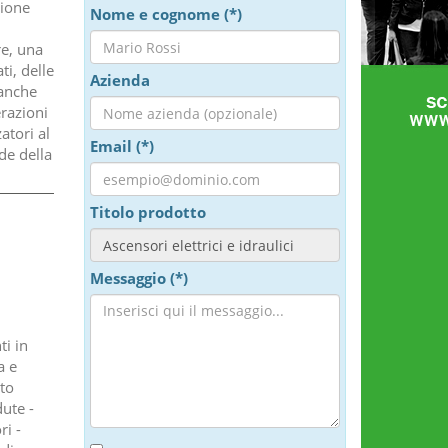
zione
Nome e cognome (*)
re, una
ti, delle
Azienda
 anche
erazioni
atori al
Email (*)
de della
Titolo prodotto
Messaggio (*)
ti in
a e
to
ute -
ri -