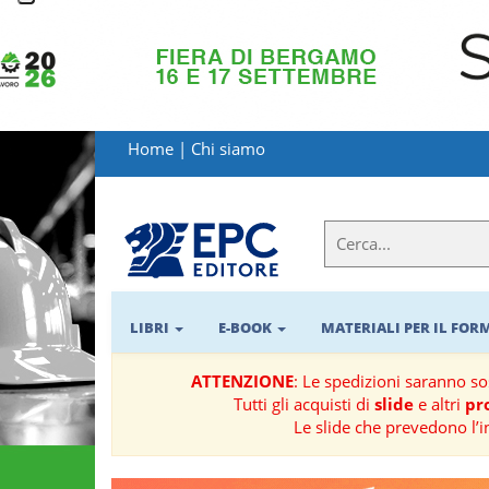
LIBRI
MATERIALI
Home
|
Chi siamo
PER
IL
FORMATORE
E-
BOOK
LIBRI
E-BOOK
MATERIALI PER IL FO
RIVISTE
ATTENZIONE
: Le spedizioni saranno s
Tutti gli acquisti di
slide
e altri
pro
MANUALISTICA
Le slide che prevedono l’i
SOFTWARE