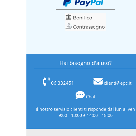
Hai bisogno d'aiuto?
06 332451
clienti@epc.it
Chat
Il nostro servizio clienti ti risponde dal lun al ven
9:00 - 13:00 e 14:00 - 18:00