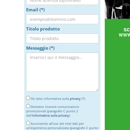
Email (*)
Titolo prodotto
Messaggio (*)
Ho letto informativa sulla
privacy
(*)
Desidero ricevere comunicazioni
promozionali (paragrafo C punto 2
dell'
informativa sulla privacy
)
Acconsento all’uso dei miei dati per
un’esperienza personalizzata (paragrafo C punto