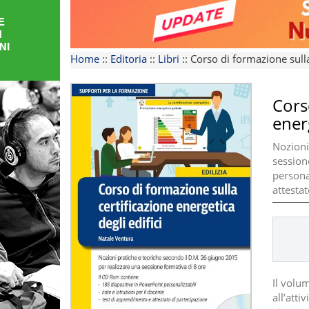
FORMAZIONE
AREE
Home
::
Editoria
::
Libri
::
Corso di formazione sulla 
TEMATICHE
Cors
energ
Nozioni
session
personal
attesta
Il volu
all’atti