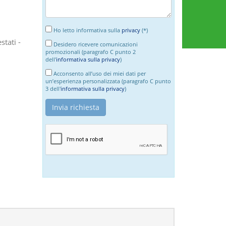
Ho letto informativa sulla
privacy
(*)
tati -
Desidero ricevere comunicazioni
promozionali (paragrafo C punto 2
dell'
informativa sulla privacy
)
Acconsento all’uso dei miei dati per
un’esperienza personalizzata (paragrafo C punto
3 dell'
informativa sulla privacy
)