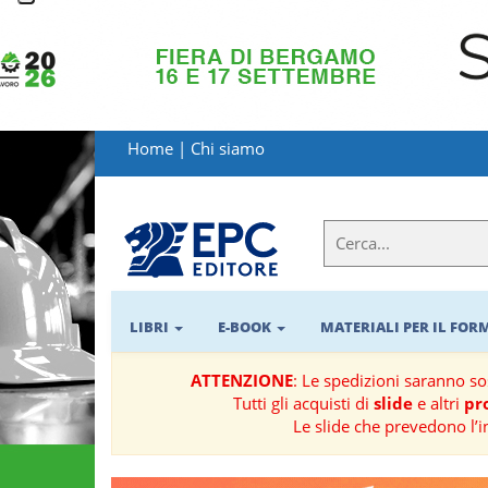
LIBRI
MATERIALI
Home
|
Chi siamo
PER
IL
FORMATORE
E-
BOOK
LIBRI
E-BOOK
MATERIALI PER IL FO
RIVISTE
ATTENZIONE
: Le spedizioni saranno s
Tutti gli acquisti di
slide
e altri
pro
MANUALISTICA
Le slide che prevedono l’i
SOFTWARE