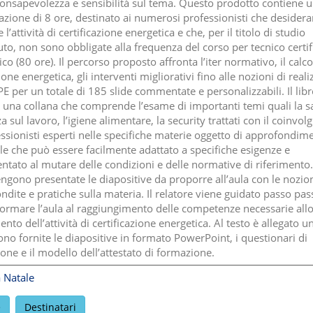
consapevolezza e sensibilità sul tema. Questo prodotto contiene 
azione di 8 ore, destinato ai numerosi professionisti che desider
 l’attività di certificazione energetica e che, per il titolo di studio
to, non sono obbligate alla frequenza del corso per tecnico certif
co (80 ore). Il percorso proposto affronta l’iter normativo, il calco
one energetica, gli interventi migliorativi fino alle nozioni di real
E per un totale di 185 slide commentate e personalizzabili. Il libr
i una collana che comprende l’esame di importanti temi quali la s
a sul lavoro, l’igiene alimentare, la security trattati con il coinvo
essionisti esperti nelle specifiche materie oggetto di approfondim
le che può essere facilmente adattato a specifiche esigenze e
ntato al mutare delle condizioni e delle normative di riferimento.
engono presentate le diapositive da proporre all’aula con le nozio
ndite e pratiche sulla materia. Il relatore viene guidato passo pas
 formare l’aula al raggiungimento delle competenze necessarie all
nto dell’attività di certificazione energetica. Al testo è allegato u
ono fornite le diapositive in formato PowerPoint, i questionari di
one e il modello dell’attestato di formazione.
 Natale
e
Destinatari