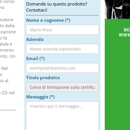
un corso
Domande su questo prodotto?
ano
Contattaci!
icatore
Nome e cognome (*)
lo della
izzazione
o fa
Azienda
alute e
lgimento
ento. Un
Email (*)
 Nel
ni
Titolo prodotto
so al
o
n CD nel
Messaggio (*)