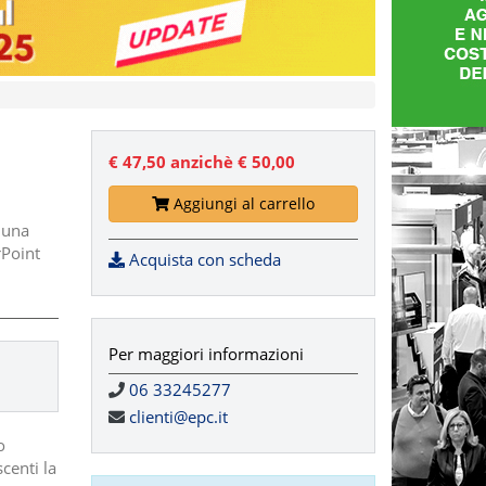
€ 47,50
anzichè € 50,00
Aggiungi al carrello
 una
rPoint
Acquista con scheda
Per maggiori informazioni
06 33245277
clienti@epc.it
o
scenti la