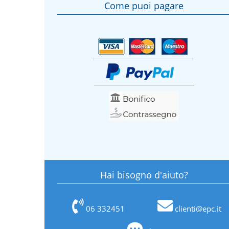
Come puoi pagare
Hai bisogno d'aiuto?
06 332451
clienti@epc.it