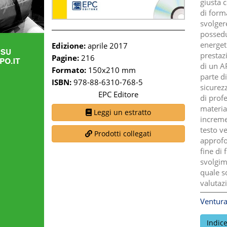
giusta 
di form
svolgere
possedu
energeti
Edizione:
aprile 2017
prestazi
Pagine:
216
di un AP
Formato:
150x210 mm
parte d
ISBN:
978-88-6310-768-5
sicurezz
EPC Editore
di prof
materia
Leggi un estratto
increme
testo v
Prodotti collegati
approfo
fine di
svolgime
quale s
valutazi
Ventura
Indic