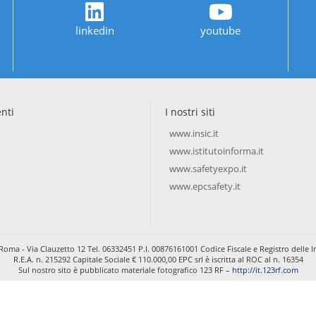
linkedin
youtube
enti
I nostri siti
www.insic.it
www.istitutoinforma.it
www.safetyexpo.it
www.epcsafety.it
Roma - Via Clauzetto 12 Tel. 06332451 P.I. 00876161001 Codice Fiscale e Registro dell
R.E.A. n. 215292 Capitale Sociale € 110.000,00 EPC srl è iscritta al ROC al n. 16354
Sul nostro sito è pubblicato materiale fotografico 123 RF –
http://it.123rf.com