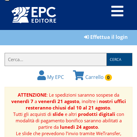
LIBRI
Effettua il login
MATERIALI
PER
IL
CERCA
FORMATORE
My EPC
Carrello
0
E-
BOOK
ATTENZIONE
: Le spedizioni saranno sospese da
venerdì 7
a
venerdì 21 agosto
, inoltre i
nostri uffici
RIVISTE
resteranno chiusi dal 10 al 21 agosto
.
Tutti gli acquisti di
slide
e altri
prodotti digitali
con
MANUALISTICA
modalità di pagamento bonifico saranno abilitati a
partire da
lunedì 24 agosto
.
Le slide che prevedono l’invio tramite WeTransfer,
SOFTWARE