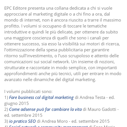
EPC Editore presenta una collana dedicata a chi si vuole
approcciare al marketing digitale o a chi fino a ora, dal
mondo di internet, non è ancora riuscito a trarre il massimo
profitto. I volumi si occupano di toccare le tematiche
introduttive e quindi le più delicate, per ottenere da subito
una maggiore coscienza di quelli che sono i canali per
ottenere successo, sia esso la visibilità sui motori di ricerca,
l’ottimizzazione della spesa pubblicitaria per garantire
ritorno sull’investimento, o l’uso scrupoloso e attento delle
comunicazioni sui social network. Un insieme di nozioni,
strutturate e raccontate in modo semplice, con importanti
approfondimenti anche più tecnici, utili per entrare in modo
avanzato nelle dinamiche del digital marketing.
I volumi pubblicati sono:
1)
Fare business col digital marketing
di Andrea Testa - ed.
giugno 2015
2)
Come adsense può far cambiare la vita
di Mauro Gadotti -
ed. settembre 2015
3)
io pratico SEO
di Andrea Moro - ed. settembre 2015
4)
Social network e community management
di Enza Maria