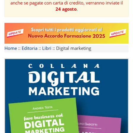
anche se pagate con carta di credito, verranno inviate il
24 agosto
.
FORMAZIONE
AREE
TEMATICHE
Home
::
Editoria
::
Libri
::
Digital marketing