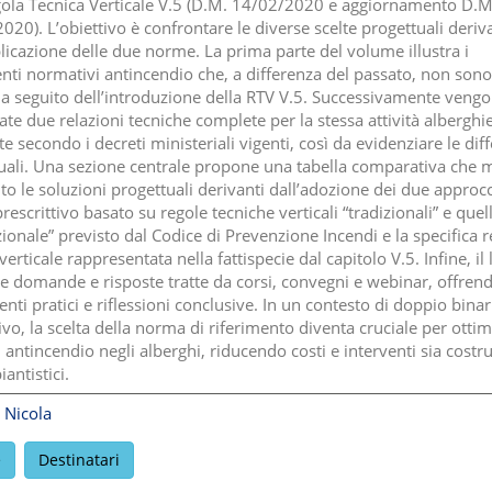
ola Tecnica Verticale V.5 (D.M. 14/02/2020 e aggiornamento D.M
020). L’obiettivo è confrontare le diverse scelte progettuali deriv
plicazione delle due norme. La prima parte del volume illustra i
enti normativi antincendio che, a differenza del passato, non sono
 a seguito dell’introduzione della RTV V.5. Successivamente veng
te due relazioni tecniche complete per la stessa attività alberghie
e secondo i decreti ministeriali vigenti, così da evidenziare le dif
uali. Una sezione centrale propone una tabella comparativa che m
to le soluzioni progettuali derivanti dall’adozione dei due approcc
rescrittivo basato su regole tecniche verticali “tradizionali” e quel
ionale” previsto dal Codice di Prevenzione Incendi e la specifica 
verticale rappresentata nella fattispecie dal capitolo V.5. Infine, il 
ie domande e risposte tratte da corsi, convegni e webinar, offren
nti pratici e riflessioni conclusive. In un contesto di doppio binar
vo, la scelta della norma di riferimento diventa cruciale per ottim
 antincendio negli alberghi, riducendo costi e interventi sia costru
antistici.
 Nicola
e
Destinatari