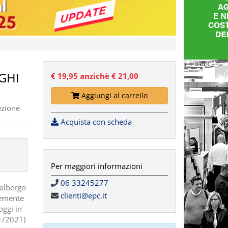
RGHI
€ 19,95
anzichè € 21,00
Aggiungi al carrello
ezione
Acquista con scheda
Per maggiori informazioni
06 33245277
 albergo
clienti@epc.it
temente
oggi in
11/2021)