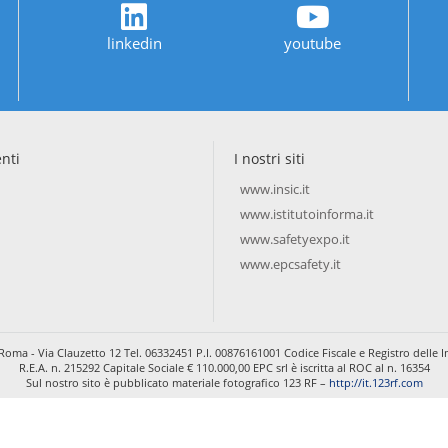
linkedin
youtube
enti
I nostri siti
www.insic.it
www.istitutoinforma.it
www.safetyexpo.it
www.epcsafety.it
Roma - Via Clauzetto 12 Tel. 06332451 P.I. 00876161001 Codice Fiscale e Registro dell
R.E.A. n. 215292 Capitale Sociale € 110.000,00 EPC srl è iscritta al ROC al n. 16354
Sul nostro sito è pubblicato materiale fotografico 123 RF –
http://it.123rf.com