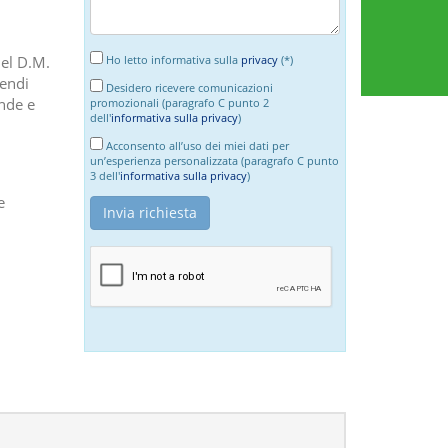
del D.M.
Ho letto informativa sulla
privacy
(*)
cendi
Desidero ricevere comunicazioni
nde e
promozionali (paragrafo C punto 2
dell'
informativa sulla privacy
)
Acconsento all’uso dei miei dati per
un’esperienza personalizzata (paragrafo C punto
3 dell'
informativa sulla privacy
)
e