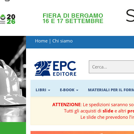
LIBRI
MATERIALI
Home
|
Chi siamo
PER
IL
FORMATORE
E-
BOOK
LIBRI
E-BOOK
MATERIALI PER IL FO
RIVISTE
ATTENZIONE
: Le spedizioni saranno s
Tutti gli acquisti di
slide
e altri
pro
MANUALISTICA
Le slide che prevedono l’i
SOFTWARE