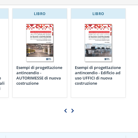
LIBRO
LIBRO
Esempi di progettazione
Esempi di progettazione
antincendio -
antincendio - Edificio ad
e
AUTORIMESSE di nuova
uso UFFICI di nuova
ali
costruzione
costruzione
i