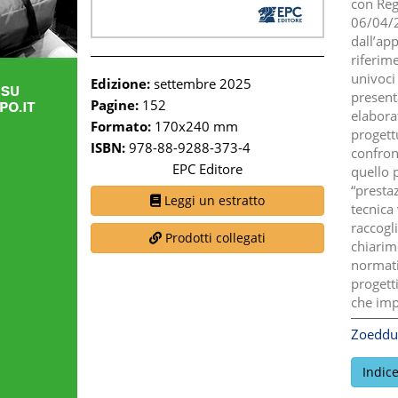
con Reg
06/04/2
dall’ap
riferim
univoci
Edizione:
settembre 2025
presenta
Pagine:
152
elaborat
Formato:
170x240 mm
progett
ISBN:
978-88-9288-373-4
confron
EPC Editore
quello p
“prestaz
Leggi un estratto
tecnica 
raccogl
Prodotti collegati
chiarime
normati
progetti
che impi
Zoeddu
Indic