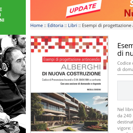
FORMAZIONE
AREE
Home
::
Editoria
::
Libri
::
Esempi di progettazione 
TEMATICHE
Esem
di n
Codice 
di doma
Nel lib
da 240 p
destinat
vigore: