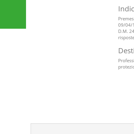
Indi
Premess
09/04/1
D.M. 24
rispost
Dest
Professi
protezi