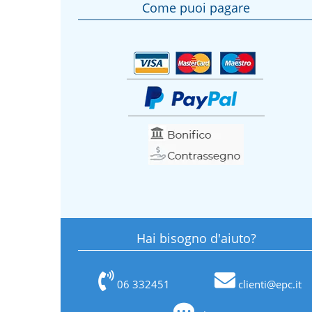
Come puoi pagare
Hai bisogno d'aiuto?
06 332451
clienti@epc.it