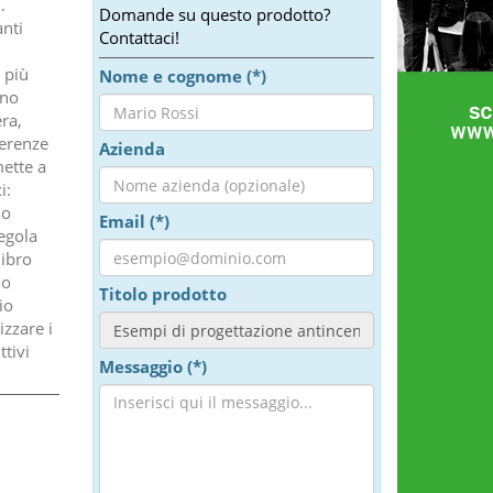
.
Domande su questo prodotto?
anti
Contattaci!
 più
Nome e cognome (*)
ono
ra,
ferenze
Azienda
ette a
i:
lo
Email (*)
regola
libro
do
Titolo prodotto
io
izzare i
ttivi
Messaggio (*)