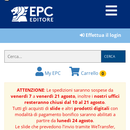
LIBRI
Effettua il login
MATERIALI
PER
IL
CERCA
FORMATORE
My EPC
Carrello
0
E-
BOOK
ATTENZIONE
: Le spedizioni saranno sospese da
venerdì 7
a
venerdì 21 agosto
, inoltre i
nostri uffici
RIVISTE
resteranno chiusi dal 10 al 21 agosto
.
Tutti gli acquisti di
slide
e altri
prodotti digitali
con
MANUALISTICA
modalità di pagamento bonifico saranno abilitati a
partire da
lunedì 24 agosto
.
Le slide che prevedono l’invio tramite WeTransfer,
SOFTWARE