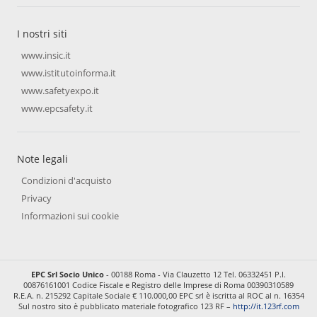
I nostri siti
www.insic.it
www.istitutoinforma.it
www.safetyexpo.it
www.epcsafety.it
Note legali
Condizioni d'acquisto
Privacy
Informazioni sui cookie
EPC Srl Socio Unico
- 00188 Roma - Via Clauzetto 12 Tel. 06332451 P.I.
00876161001 Codice Fiscale e Registro delle Imprese di Roma 00390310589
R.E.A. n. 215292 Capitale Sociale € 110.000,00 EPC srl è iscritta al ROC al n. 16354
Sul nostro sito è pubblicato materiale fotografico 123 RF –
http://it.123rf.com