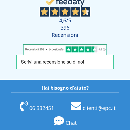
4,6
/5
396
Recensioni
Hai bisogno d'aiuto?
06 332451
clienti@epc.it
Chat