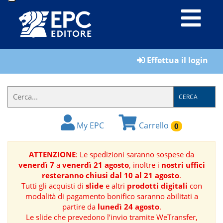
LIBRI
Effettua il login
MATERIALI
PER
IL
CERCA
FORMATORE
My EPC
Carrello
0
E-
BOOK
ATTENZIONE
: Le spedizioni saranno sospese da
venerdì 7
a
venerdì 21 agosto
, inoltre i
nostri uffici
RIVISTE
resteranno chiusi dal 10 al 21 agosto
.
Tutti gli acquisti di
slide
e altri
prodotti digitali
con
MANUALISTICA
modalità di pagamento bonifico saranno abilitati a
partire da
lunedì 24 agosto
.
Le slide che prevedono l’invio tramite WeTransfer,
SOFTWARE