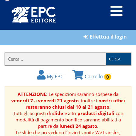
LIBRI
Effettua il login
MATERIALI
PER
IL
CERCA
FORMATORE
My EPC
Carrello
0
E-
BOOK
ATTENZIONE
: Le spedizioni saranno sospese da
venerdì 7
a
venerdì 21 agosto
, inoltre i
nostri uffici
RIVISTE
resteranno chiusi dal 10 al 21 agosto
.
Tutti gli acquisti di
slide
e altri
prodotti digitali
con
MANUALISTICA
modalità di pagamento bonifico saranno abilitati a
partire da
lunedì 24 agosto
.
Le slide che prevedono l’invio tramite WeTransfer,
SOFTWARE