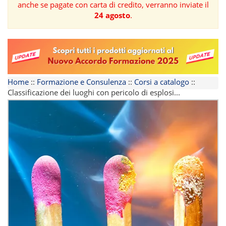
anche se pagate con carta di credito, verranno inviate il
24 agosto
.
FORMAZIONE
AREE
TEMATICHE
Home
::
Formazione e Consulenza
::
Corsi a catalogo
::
Classificazione dei luoghi con pericolo di esplosi...