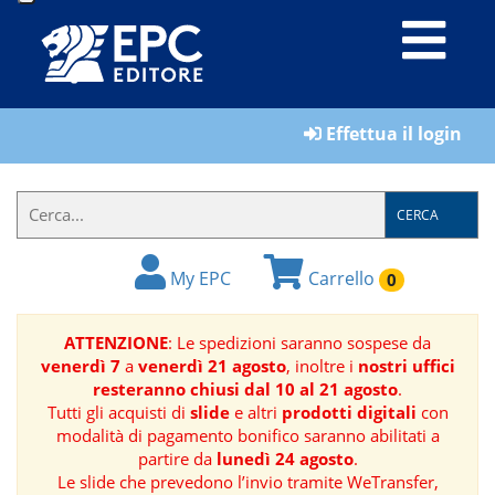
LIBRI
Effettua il login
MATERIALI
PER
IL
CERCA
FORMATORE
My EPC
Carrello
0
E-
BOOK
ATTENZIONE
: Le spedizioni saranno sospese da
venerdì 7
a
venerdì 21 agosto
, inoltre i
nostri uffici
RIVISTE
resteranno chiusi dal 10 al 21 agosto
.
Tutti gli acquisti di
slide
e altri
prodotti digitali
con
MANUALISTICA
modalità di pagamento bonifico saranno abilitati a
partire da
lunedì 24 agosto
.
Le slide che prevedono l’invio tramite WeTransfer,
SOFTWARE