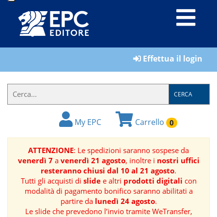
LIBRI
Effettua il login
MATERIALI
PER
IL
CERCA
FORMATORE
My EPC
Carrello
0
E-
BOOK
ATTENZIONE
: Le spedizioni saranno sospese da
venerdì 7
a
venerdì 21 agosto
, inoltre i
nostri uffici
RIVISTE
resteranno chiusi dal 10 al 21 agosto
.
Tutti gli acquisti di
slide
e altri
prodotti digitali
con
MANUALISTICA
modalità di pagamento bonifico saranno abilitati a
partire da
lunedì 24 agosto
.
Le slide che prevedono l’invio tramite WeTransfer,
SOFTWARE