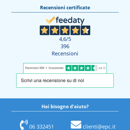
Recensioni certificate
4,6
/5
396
Recensioni
Hai bisogno d'aiuto?
06 332451
clienti@epc.it