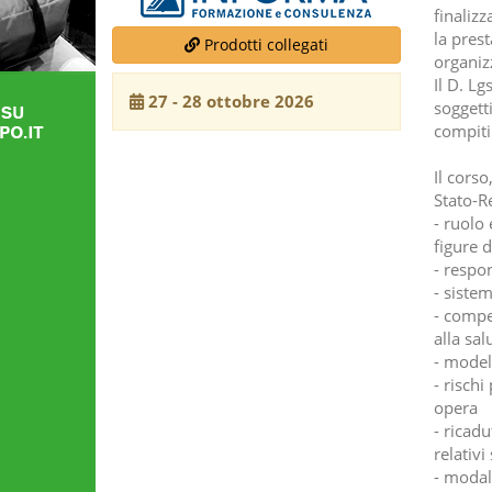
finalizz
la prest
Prodotti collegati
organizz
Il D. Lg
27 - 28 ottobre 2026
soggetti
compiti
Il corso
Stato-R
- ruolo 
figure 
- respon
- sistem
- compet
alla sal
- modell
- rischi
opera
- ricadu
relativi
- modal