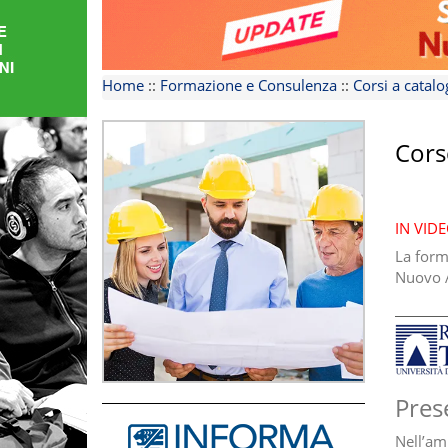
FORMAZIONE
AREE
Home
::
Formazione e Consulenza
::
Corsi a catal
TEMATICHE
Cors
IN VID
La form
Nuovo A
Pres
Nell’am