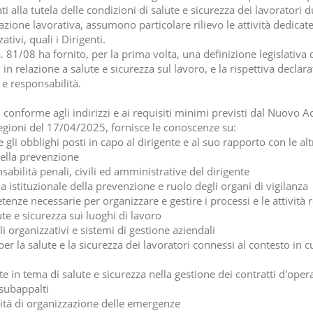
ati alla tutela delle condizioni di salute e sicurezza dei lavoratori 
azione lavorativa, assumono particolare rilievo le attività dedicate
ativi, quali i Dirigenti.
s. 81/08 ha fornito, per la prima volta, una definizione legislativa d
 in relazione a salute e sicurezza sul lavoro, e la rispettiva declara
 e responsabilità.
, conforme agli indirizzi e ai requisiti minimi previsti dal Nuovo 
egioni del 17/04/2025, fornisce le conoscenze su:
e gli obblighi posti in capo al dirigente e al suo rapporto con le alt
della prevenzione
sabilità penali, civili ed amministrative del dirigente
a istituzionale della prevenzione e ruolo degli organi di vigilanza
enze necessarie per organizzare e gestire i processi e le attività r
ute e sicurezza sui luoghi di lavoro
i organizzativi e sistemi di gestione aziendali
 per la salute e la sicurezza dei lavoratori connessi al contesto in cu
te in tema di salute e sicurezza nella gestione dei contratti d'oper
 subappalti
ità di organizzazione delle emergenze