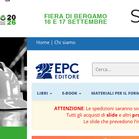
LIBRI
MATERIALI
Home
|
Chi siamo
PER
IL
FORMATORE
E-
BOOK
LIBRI
E-BOOK
MATERIALI PER IL FO
RIVISTE
ATTENZIONE
: Le spedizioni saranno s
Tutti gli acquisti di
slide
e altri
pro
MANUALISTICA
Le slide che prevedono l’i
SOFTWARE