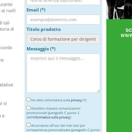
durante
Email (*)
 ai ruoli
i tali
toria di
Titolo prodotto
Accordo
Messaggio (*)
re
elative
Ho letto informativa sulla
privacy
(*)
i si
Desidero ricevere comunicazioni
promozionali (paragrafo C punto 2
a e
dell'
informativa sulla privacy
)
Acconsento all’uso dei miei dati per
un’esperienza personalizzata (paragrafo C punto