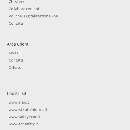
Chi siamo
Collabora con noi
Voucher Digitalizzazione PMI
Contatti
Area Clienti
My EPC
Contatti
Offerte
I nostri siti
www.insic.it
www.istitutoinforma.it
www.safetyexpo.it
www.epcsafety.it