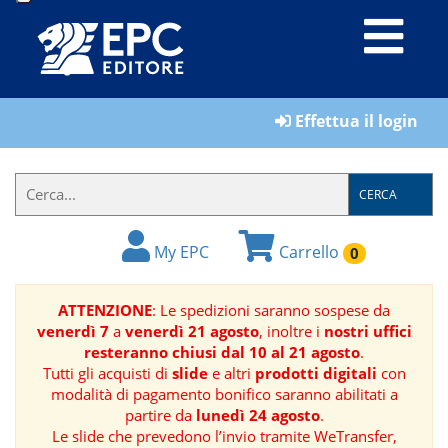
LIBRI
Effettua il login
MATERIALI
PER
IL
CERCA
FORMATORE
My EPC
Carrello
0
E-
BOOK
ATTENZIONE
: Le spedizioni saranno sospese da
venerdì 7
a
venerdì 21 agosto
, inoltre i
nostri uffici
RIVISTE
resteranno chiusi dal 10 al 21 agosto
.
Tutti gli acquisti di
slide
e altri
prodotti digitali
con
MANUALISTICA
modalità di pagamento bonifico saranno abilitati a
partire da
lunedì 24 agosto
.
Le slide che prevedono l’invio tramite WeTransfer,
SOFTWARE